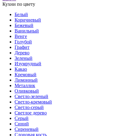
Кухни по цвету
Белый
Коричневый
Бежевый
Ванильный
Венге
Голубой
Графит
Дерево
Зеленый
Изумрудный
Какао
Кремовый
Лимонный
Металлик
Оливковый
Светло-зеленый
Светло-кремовый
Светло-серый
Светлое дерево
Серый
Синий
Сиреневый
Слоновая кость