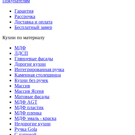
Покупателям
Гарантия
Рассрочка
Доставка и оплата
Бесплатный замер
Кухни по материалу
МДФ
ЛДСП
Глянцевые фасады
Дорогие кухни
Интегрированная ручка
Каменная столешница
Кухни без ручек
Массив
Массив Ясеня
Матовые фасады
МДФ AGT
МДФ пластик
МДФ пленка
МДФ эмаль - краска
Недорогие кухни
Ручка Gola
С патиной