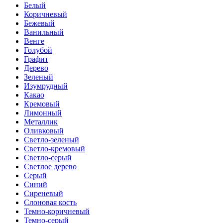
Белый
Коричневый
Бежевый
Ванильный
Венге
Голубой
Графит
Дерево
Зеленый
Изумрудный
Какао
Кремовый
Лимонный
Металлик
Оливковый
Светло-зеленый
Светло-кремовый
Светло-серый
Светлое дерево
Серый
Синий
Сиреневый
Слоновая кость
Темно-коричневый
Темно-серый