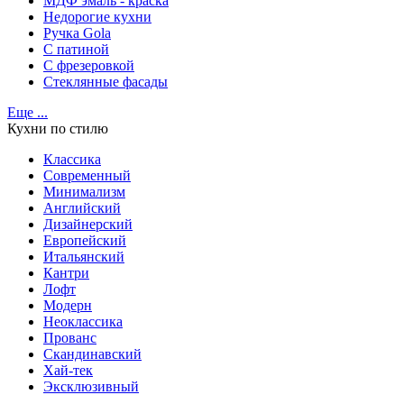
МДФ эмаль - краска
Недорогие кухни
Ручка Gola
С патиной
С фрезеровкой
Стеклянные фасады
Еще ...
Кухни по стилю
Классика
Современный
Минимализм
Английский
Дизайнерский
Европейский
Итальянский
Кантри
Лофт
Модерн
Неоклассика
Прованс
Скандинавский
Хай-тек
Эксклюзивный