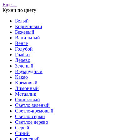
Еще ...
Кухни по цвету
Белый
Коричневый
Бежевый
Ванильный
Венге
Голубой
Графит
Дерево
Зеленый
Изумрудный
Какао
Кремовый
Лимонный
Металлик
Оливковый
Светло-зеленый
Светло-кремовый
Светло-серый
Светлое дерево
Серый
Синий
Сиреневый