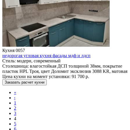
Кухня 0057
недорогая угловая кухня фасады мдф и лдсп
Стиль:
модерн, современный
Столешница:
влагостойкая ДСП толщиной 38мм, покрытие
пластик HPL Троя, цвет Доломит эксклюзив 3088 KR, матовая
Цена кухни на момент установки:
91 700 р.
Заказать расчет кухни
«
‹
1
2
3
4
5
6