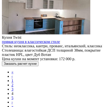
Кухня Twist
прямая кухня в классическом стиле
Стиль:
неоклассика, кантри, прованс, итальянский, классика
Столешница:
влагостойкая ДСП толщиной 38мм, покрытие
пластик HPL, цвет Дуб Вотан
Цена кухни на момент установки:
172 000 р.
Заказать расчет кухни
«
‹
1
2
3
4
5
›
»